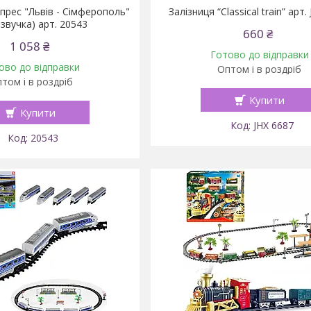
спрес "Львів - Сімферополь"
Залізниця “Classical train” арт.
озвучка) арт. 20543
660 ₴
1 058 ₴
Готово до відправки
ово до відправки
Оптом і в роздріб
том і в роздріб
Купити
Купити
JHX 6687
20543