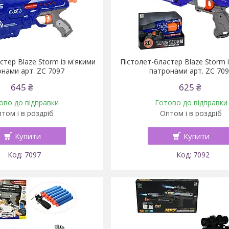
стер Blaze Storm із м'якими
Пістолет-бластер Blaze Storm 
нами арт. ZC 7097
патронами арт. ZC 70
645 ₴
625 ₴
ово до відправки
Готово до відправки
том і в роздріб
Оптом і в роздріб
Купити
Купити
7097
7092