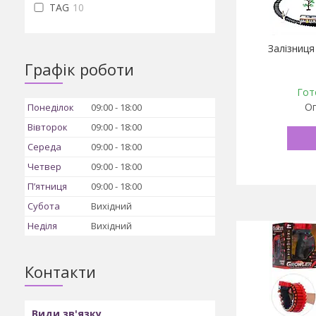
TAG
10
Залізниця
Графік роботи
Гот
Оп
Понеділок
09:00
18:00
Вівторок
09:00
18:00
Середа
09:00
18:00
Четвер
09:00
18:00
Пʼятниця
09:00
18:00
Субота
Вихідний
Неділя
Вихідний
Контакти