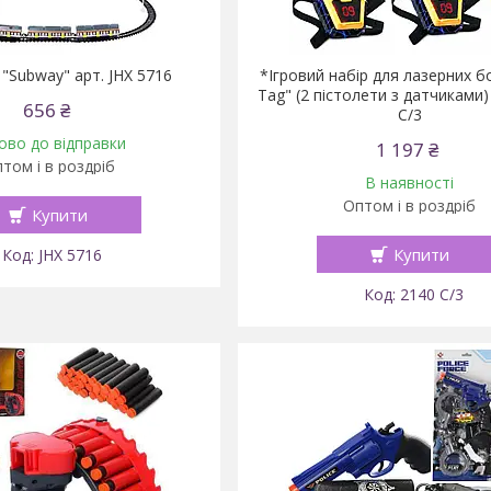
 "Subway" арт. JHX 5716
*Ігровий набір для лазерних бо
Tag" (2 пістолети з датчиками)
656 ₴
C/3
ово до відправки
1 197 ₴
том і в роздріб
В наявності
Оптом і в роздріб
Купити
Купити
JHX 5716
2140 C/3