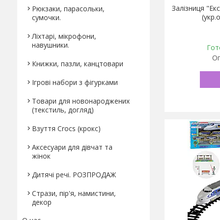
Залізниця "Ек
Рюкзаки, парасольки,
(укр.
сумочки.
Ліхтарі, мікрофони,
навушники.
Гот
Оп
Книжки, пазли, канцтовари
Ігрові набори з фігурками
Товари для новонароджених
(текстиль, догляд)
Взуття Crocs (крокс)
Аксесуари для дівчат та
жінок
Дитячі речі. РОЗПРОДАЖ
Стрази, пір'я, намистини,
декор