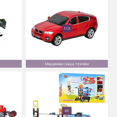
113
Машинки і інша техніка
60