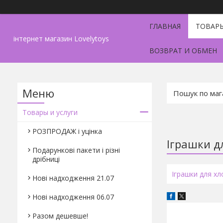
ГЛАВНАЯ
ТОВАРЫ
інтернет магазин Lovelytoys
ВОЗВРАТ И ОБМЕН
Товары и услуги
РОЗПРОДАЖ і уцінка
Іграшки д
Подарункові пакети і різні
дрібниці
Іграшки для хл
Нові надходження 21.07
Нові надходження 06.07
Разом дешевше!