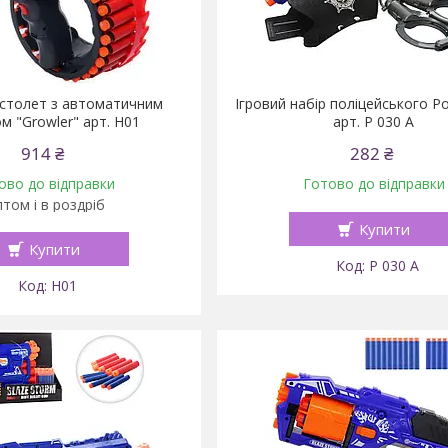
істолет з автоматичним
Ігровий набір поліцейського Po
м "Growler" арт. H01
арт. P 030 A
914 ₴
282 ₴
ово до відправки
Готово до відправки
том і в роздріб
Купити
Купити
P 030 A
H01