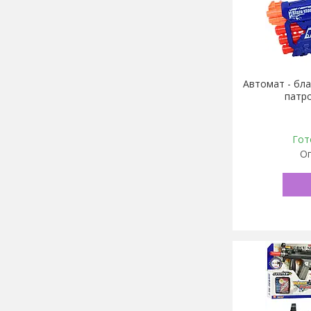
Автомат - бла
патро
Гот
Оп