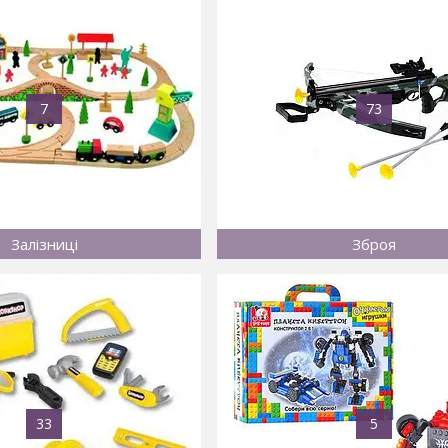
7
73
Залізниці
Зброя
33
5