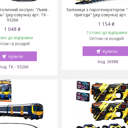
толичний експрес "Львів -
Залізниця з парогенератором "
" (укр.озвучка) арт. TK -
пригоди" (укр.озвучка) арт.
93266
1 154 ₴
1 048 ₴
Готово до відправки
ово до відправки
Оптом і в роздріб
том і в роздріб
Купити
Купити
36988
TK - 93266