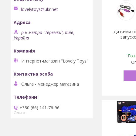
lovelytoys@ukr.net
Дитячий п
р-н метро "Теремки", Київ,
запуско
Україна
Гот
Интернет-магазин "Lovely Toys"
Оп
Ольга - менеджер магазина
+380 (66) 141-76-96
Ольга