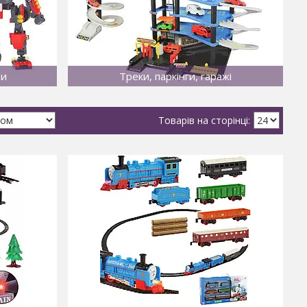
ри
Треки, паркінги, гаражі