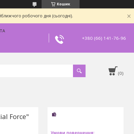
Кошик
йближчого робочого дня (сьогодні).
ТА
+380 (66) 141-76-96
al Force"