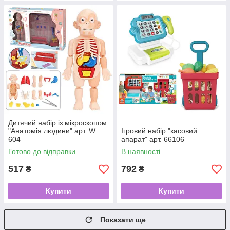
Дитячий набір із мікроскопом
"Анатомія людини" арт. W
Ігровий набір "касовий
604
апарат" арт. 66106
Готово до відправки
В наявності
517
792
₴
₴
Купити
Купити
Показати ще