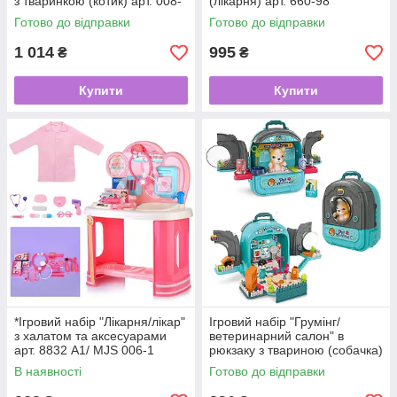
з тваринкою (котик) арт. 008-
(лікарня) арт. 660-98
980-4
Готово до відправки
Готово до відправки
1 014
995
₴
₴
Купити
Купити
*Ігровий набір "Лікарня/лікар"
Ігровий набір "Грумінг/
з халатом та аксесуарами
ветеринарний салон" в
арт. 8832 A1/ MJS 006-1
рюкзаку з твариною (собачка)
арт. 008-998-1
В наявності
Готово до відправки