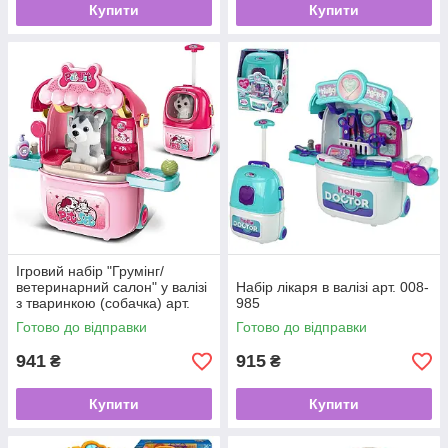
Купити
Купити
Ігровий набір "Грумінг/
ветеринарний салон" у валізі
Набір лікаря в валізі арт. 008-
з тваринкою (собачка) арт.
985
008-980-3
Готово до відправки
Готово до відправки
941
915
₴
₴
Купити
Купити