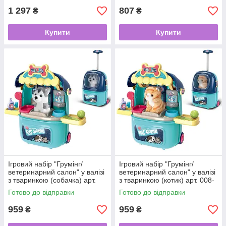
1 297
807
₴
₴
Купити
Купити
Ігровий набір "Грумінг/
Ігровий набір "Грумінг/
ветеринарний салон" у валізі
ветеринарний салон" у валізі
з тваринкою (собачка) арт.
з тваринкою (котик) арт. 008-
008-987-3
987-4
Готово до відправки
Готово до відправки
959
959
₴
₴