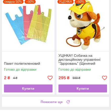
скидка 50%
–50%
УЦЕНКА
–50%
УЦІНКА!! Собачка на
дистанційному управлінні
Пакет поліетиленовий
"Здоровань" (Щенячий
патруль) ЖОВТА арт. 37777
Готово до відправки
Готово до відправки
2
295
₴
₴
4 ₴
590 ₴
Купити
Купити
Показати ще