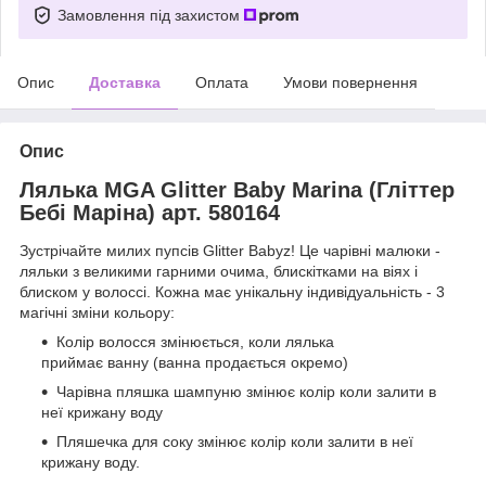
Замовлення під захистом
Опис
Доставка
Оплата
Умови повернення
Опис
Лялька MGA Glitter Baby Marina (Гліттер
Бебі Маріна) арт. 580164
Зустрічайте милих пупсів Glitter Babyz! Це чарівні малюки -
ляльки з великими гарними очима, блискітками на віях і
блиском у волоссі. Кожна має унікальну індивідуальність - 3
магічні зміни кольору:
Колір волосся змінюється, коли лялька
приймає ванну (ванна продається окремо)
Чарівна пляшка шампуню змінює колір коли залити в
неї крижану воду
Пляшечка для соку змінює колір коли залити в неї
крижану воду.