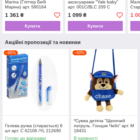
Marina (Гліттер Бебі
аксесуарами "Yale baby"
Маля
Маріна) арт. 580164
арт. 001C/BLC 209 C
Стар
BLS
1 361
1 099
1 0
₴
₴
Купити
Купити
Акційні пропозиції та новинки
–65%
–50%
*Сумка дитяча "Щенячий
Гелева ручка (стирається) 8
патруль. Гонщик Чейз" арт. M
шт арт. С 62106 /YL 212690
18431
Готово до відправки
В наявності