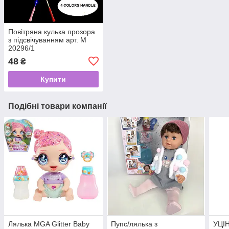
Повітряна кулька прозора
з підсвічуванням арт. М
20296/1
48
₴
Купити
Подібні товари компанії
Лялька MGA Glitter Baby
Пупс/лялька з
УЦІН