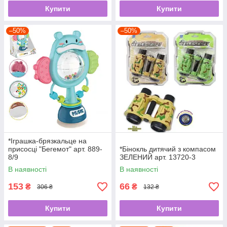
Купити
Купити
–50%
–50%
*Іграшка-брязкальце на
присосці "Бегемот" арт. 889-
*Бінокль дитячий з компасом
8/9
ЗЕЛЕНИЙ арт. 13720-3
В наявності
В наявності
153
66
₴
₴
306 ₴
132 ₴
Купити
Купити