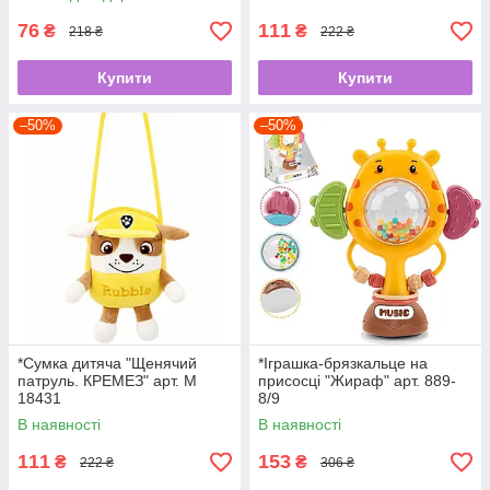
76
111
₴
₴
218 ₴
222 ₴
Купити
Купити
–50%
–50%
*Сумка дитяча "Щенячий
*Іграшка-брязкальце на
патруль. КРЕМЕЗ" арт. M
присосці "Жираф" арт. 889-
18431
8/9
В наявності
В наявності
111
153
₴
₴
222 ₴
306 ₴