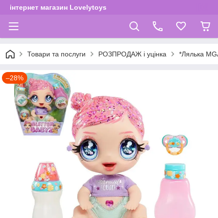
інтернет магазин Lovelytoys
Товари та послуги
РОЗПРОДАЖ і уцінка
*Лялька MGA
–28%