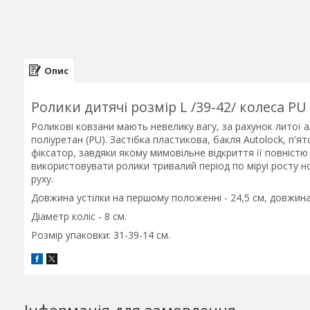
Опис
Ролики дитячі розмір L /39-42/ колеса PU 
Роликові ковзани мають невелику вагу, за рахунок литої ал
поліуретан (PU). Застібка пластикова, бакля Autolock, п'я
фіксатор, завдяки якому мимовільне відкриття її повніс
використовувати ролики тривалий період по міруі росту но
руху.
Довжина устілки на першому положенні - 24,5 см, довжина
Діаметр коліс - 8 см.
Розмір упаковки: 31-39-14 см.