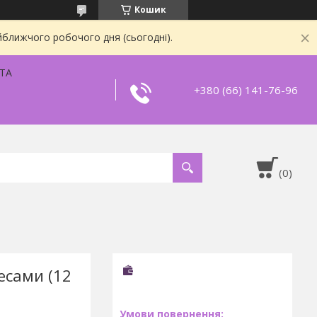
Кошик
йближчого робочого дня (сьогодні).
ТА
+380 (66) 141-76-96
есами (12