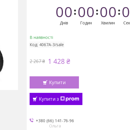
0
0
0
0
0
0
0
Днів
Годин
Хвилин
Сек
В наявності
Код:
4067A-3/sale
1 428 ₴
2 267 ₴
Купити
Купити з
+380 (66) 141-76-96
Ольга