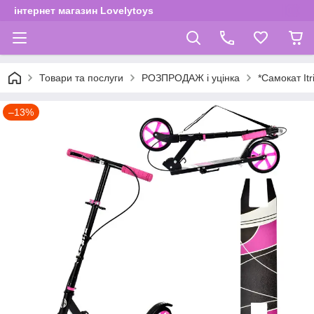
інтернет магазин Lovelytoys
Товари та послуги
РОЗПРОДАЖ і уцінка
*Самокат Itr
–13%