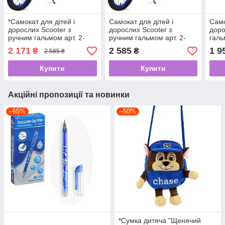
*Самокат для дітей і
Самокат для дітей і
Само
дорослих Scooter з
дорослих Scooter з
доро
ручним гальмом арт. 2-
ручним гальмом арт. 2-
галь
043-1-BL
043-1-BL
2 171
2 585
1 9
₴
₴
2 585 ₴
Купити
Купити
Акційні пропозиції та новинки
–65%
–50%
*Сумка дитяча "Щенячий