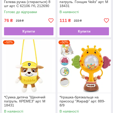
Гелева ручка (стирається) 8
патруль. Гонщик Чейз" арт. M
шт арт. С 62106 /YL 212690
18431
Готово до відправки
В наявності
76
111
₴
₴
218 ₴
222 ₴
Купити
Купити
–50%
–50%
*Сумка дитяча "Щенячий
*Іграшка-брязкальце на
патруль. КРЕМЕЗ" арт. M
присосці "Жираф" арт. 889-
18431
8/9
В наявності
В наявності