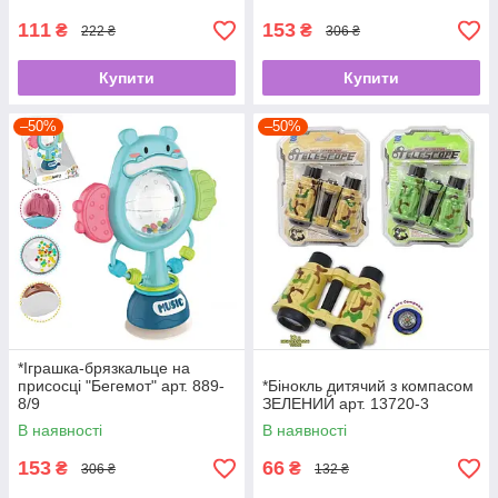
111
153
₴
₴
222 ₴
306 ₴
Купити
Купити
–50%
–50%
*Іграшка-брязкальце на
присосці "Бегемот" арт. 889-
*Бінокль дитячий з компасом
8/9
ЗЕЛЕНИЙ арт. 13720-3
В наявності
В наявності
153
66
₴
₴
306 ₴
132 ₴