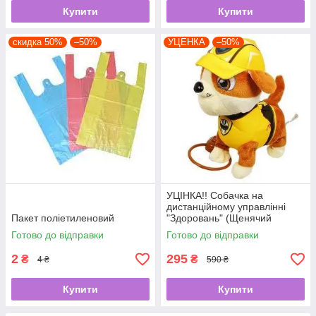
Купити
Купити
скидка 50%
–50%
УЦЕНКА
–50%
УЦІНКА!! Собачка на
дистанційному управлінні
Пакет поліетиленовий
"Здоровань" (Щенячий
патруль) ЖОВТА арт. 37777
Готово до відправки
Готово до відправки
2
295
₴
₴
4 ₴
590 ₴
Купити
Купити