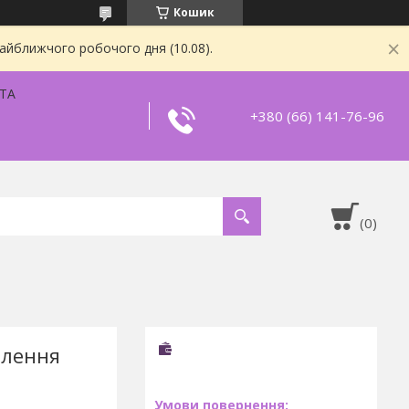
Кошик
найближчого робочого дня (10.08).
ТА
+380 (66) 141-76-96
млення