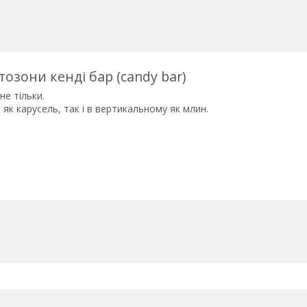
озони кенді бар (candy bar)
не тільки.
як карусель, так і в вертикальному як млин.