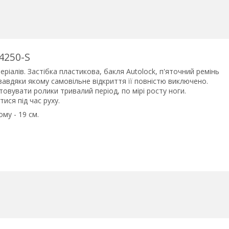
24250-S
ріалів. Застібка пластикова, бакля Autolock, п'яточний ремінь
завдяки якому самовільне відкриття її повністю виключено.
вувати ролики тривалий період, по мірі росту ноги.
ися під час руху.
му - 19 см.