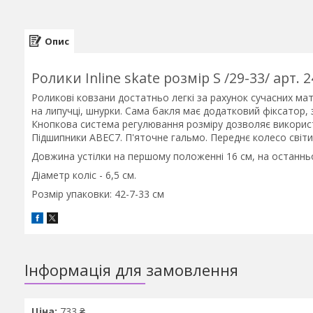
Опис
Ролики Inline skate розмір S /29-33/ арт. 
Роликові ковзани достатньо легкі за рахунок сучасних мате
на липучці, шнурки. Сама бакля має додатковий фіксатор, 
Кнопкова система регулювання розміру дозволяє використо
Підшипники АВЕС7. П'яточне гальмо. Переднє колесо світит
Довжина устілки на першому положенні 16 см, на останньо
Діаметр коліс - 6,5 см.
Розмір упаковки: 42-7-33 см
Інформація для замовлення
Ціна:
733 ₴