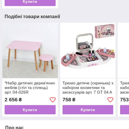
Купити
Подібні товари компанії
*Набір дитячих дерев'яних
Трюмо дитяче (скринька) з
Трюм
меблів (стіл та стілець)
набором косметики та
набо
арт. 04-026R
аксессуарів арт. 7 GT 04 A
аксе
2 656
758
753
₴
₴
Купити
Купити
Про нас