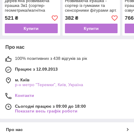
Дерев'яна розвиваюча
Розвиваюча іграшка -
Розв
іграшка 3в1 (сортер-
сортер із гумками та
ігра
геометрика/магнітна
сенсорними фігурами арт.
озву
рибалка/фрукти на
608-99
521
382
766
₴
₴
магнітах) арт. 68379
Купити
Купити
Про нас
100% позитивних з 438 відгуків за рік
Працює з 12.09.2013
м. Київ
р-н метро "Теремки", Київ, Україна
Контакти
Сьогодні працює з 09:00 до 18:00
Показати весь графік роботи
Про нас