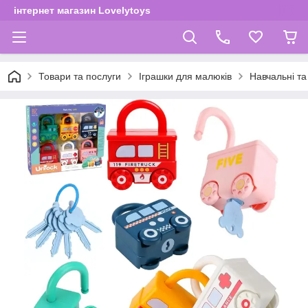
інтернет магазин Lovelytoys
Товари та послуги
Іграшки для малюків
Навчальні та