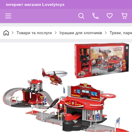
інтернет магазин Lovelytoys
Товари та послуги
Іграшки для хлопчиків
Треки, парк