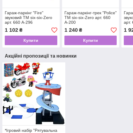
Гараж-паркінг "Fire"
Гараж-паркінг-трек "Police"
Гара
звуковий TM six-six-Zero
TM six-six-Zero арт. 660
звук
арт. 660 А-296
А-200
арт.
1 102
1 240
1 9
₴
₴
Купити
Купити
Акційні пропозиції та новинки
*Ігровий набір "Рятувальна