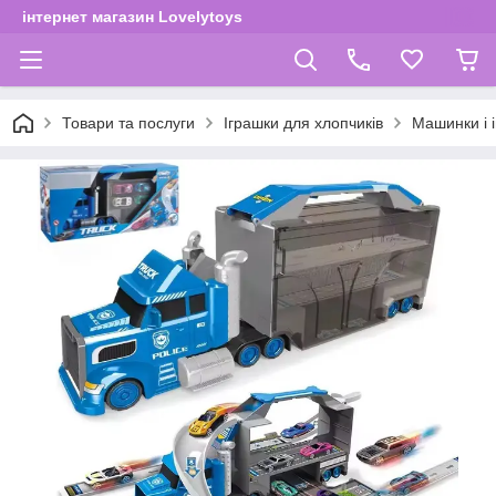
інтернет магазин Lovelytoys
Товари та послуги
Іграшки для хлопчиків
Машинки і і