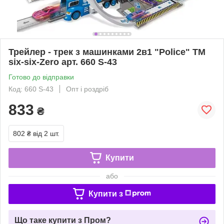
Трейлер - трек з машинками 2в1 "Police" TM
six-six-Zero арт. 660 S-43
Готово до відправки
Код: 660 S-43
Опт і роздріб
833
₴
802 ₴
від 2 шт.
Купити
або
Купити з
Що таке купити з Пром?