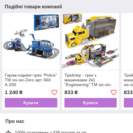
Подібні товари компанії
Гараж-паркінг-трек "Police"
Трейлер - трек з
Трей
TM six-six-Zero арт. 660
машинками 2в1
маши
А-200
"Engineering" TM six-six-
six-
Zero арт. 660 S-45
1 240
833
833
₴
₴
Купити
Купити
Про нас
100% позитивних з 438 відгуків за рік