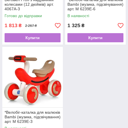
колесами (12 дюймів) арт.
Bambi (музика, підсвічування)
4067A-3
арт. M 6239E-6
Готово до відправки
В наявності
1 813
1 325
₴
₴
2 267 ₴
Купити
Купити
*Велобіг-каталка для малюків
Bambi (музика, підсвічування)
арт. M 6239E-3