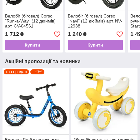
Велобіг (біговел) Corso
Велобіг (біговел) Corso
Вело
"Run-a-Way" (12 дюймів)
"Navi" (12 дюймів) арт. NV-
ручн
арт. CV-04561
12938
Star
286
1 712
1 240
1 4
₴
₴
Купити
Купити
Акційні пропозиції та новинки
топ продаж
–20%
Беговел Profi з надувними
*Велобіг-каталка для малюків