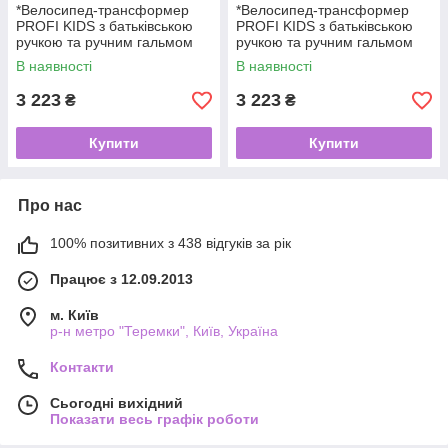
*Велосипед-трансформер
*Велосипед-трансформер
PROFI KIDS з батьківською
PROFI KIDS з батьківською
ручкою та ручним гальмом
ручкою та ручним гальмом
арт. MB 1021-6
арт. MB 1021-2/1
В наявності
В наявності
3 223
3 223
₴
₴
Купити
Купити
Про нас
100% позитивних з 438 відгуків за рік
Працює з 12.09.2013
м. Київ
р-н метро "Теремки", Київ, Україна
Контакти
Сьогодні вихідний
Показати весь графік роботи