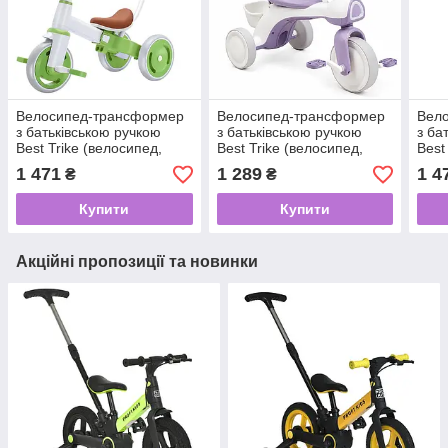
Велосипед-трансформер
Велосипед-трансформер
Вел
з батьківською ручкою
з батьківською ручкою
з ба
Best Trike (велосипед,
Best Trike (велосипед,
Best
велобіг) арт. LB-10240
велобіг) арт. TL-38119
вело
1 471
1 289
1 4
₴
₴
Купити
Купити
Акційні пропозиції та новинки