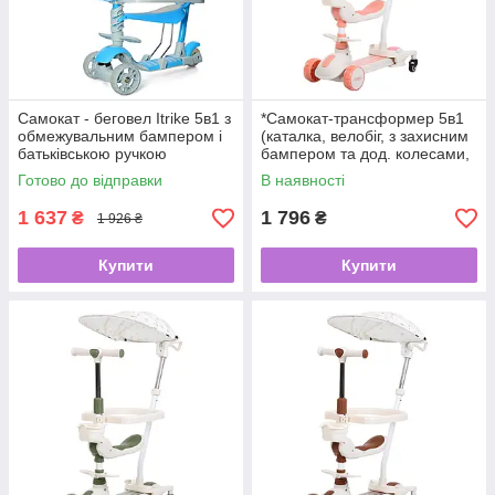
Самокат - беговел Itrike 5в1 з
*Самокат-трансформер 5в1
обмежувальним бампером і
(каталка, велобіг, з захисним
батьківською ручкою
бампером та дод. колесами,
БЛАКИТНИЙ арт. 3-027-2
музика, підсвічування) арт.
Готово до відправки
В наявності
JR3-167-5BC-P
1 637
1 796
₴
₴
1 926 ₴
Купити
Купити