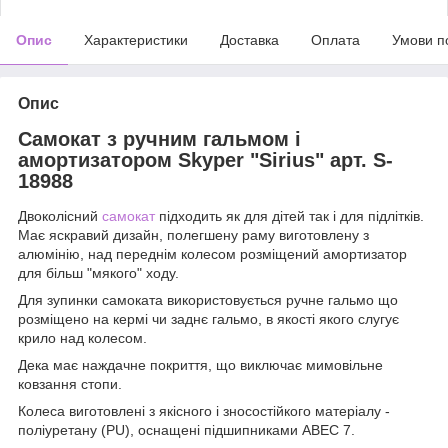
Опис
Характеристики
Доставка
Оплата
Умови п
Опис
Самокат з ручним гальмом і
амортизатором Skyper "Sirius" арт. S-
18988
Двоколісний
самокат
підходить як для дітей так і для підлітків.
Має яскравий дизайн, полегшену раму виготовлену з
алюмінію, над переднім колесом розміщений амортизатор
для більш "мякого" ходу.
Для зупинки самоката використовується ручне гальмо що
розміщено на кермі чи заднє гальмо, в якості якого слугує
крило над колесом.
Дека має наждачне покриття, що виключає мимовільне
ковзання стопи.
Колеса виготовлені з якісного і зносостійкого матеріалу -
поліуретану (PU), оснащені підшипниками АВЕС 7.