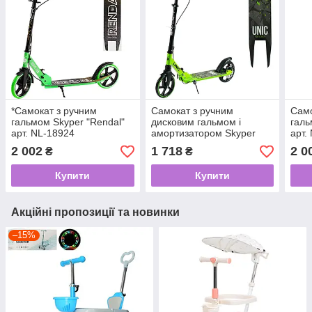
*Самокат з ручним
Самокат з ручним
Само
гальмом Skyper "Rendal"
дисковим гальмом і
галь
арт. NL-18924
амортизатором Skyper
арт.
"Unic" арт. UN-44692
2 002
1 718
2 0
₴
₴
Купити
Купити
Акційні пропозиції та новинки
–15%