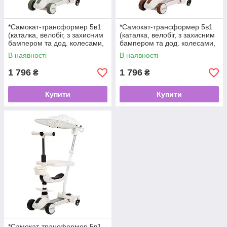
*Самокат-трансформер 5в1
*Самокат-трансформер 5в1
(каталка, велобіг, з захисним
(каталка, велобіг, з захисним
бампером та дод. колесами,
бампером та дод. колесами,
музика, підсвічування) арт.
музика, підсвічування) арт.
В наявності
В наявності
JR3-167-5BC-GR
JR3-167-5BC-BR
1 796
1 796
₴
₴
Купити
Купити
*Самокат-трансформер 5в1