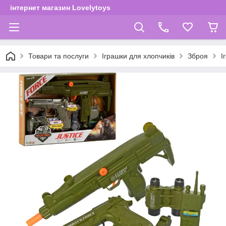
інтернет магазин Lovelytoys
Товари та послуги
Іграшки для хлопчиків
Зброя
І