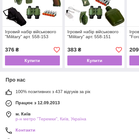
Ігровий набір військового
Ігровий набір військового
Ігро
"Military" арт. 558-153
"Military" арт. 558-151
"For
376
383
209
₴
₴
Купити
Купити
Про нас
100% позитивних з 437 відгуків за рік
Працює з 12.09.2013
м. Київ
р-н метро "Теремки", Київ, Україна
Контакти