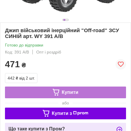
Джип військовий інерційний "Off-road" ЗСУ
СИНІЙ арт. WY 391 A/B
Готово до відправки
Код: 391 A/B
Опт і роздріб
471
₴
442 ₴
від 2 шт.
Купити
або
Купити з
Що таке купити з Пром?