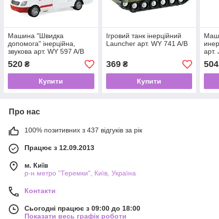
Машина "Швидка
Ігровий танк інерційний
Маши
допомога" інерційна,
Launcher арт. WY 741 A/B
инер
звукова арт. WY 597 A/B
арт.
520
369
504
₴
₴
Купити
Купити
Про нас
100% позитивних з 437 відгуків за рік
Працює з 12.09.2013
м. Київ
р-н метро "Теремки", Київ, Україна
Контакти
Сьогодні працює з 09:00 до 18:00
Показати весь графік роботи