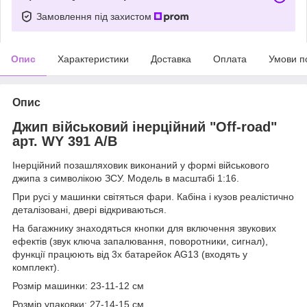
Замовлення під захистом
Опис
Характеристики
Доставка
Оплата
Умови п
Опис
Джип військовий інерційний "Off-road"
арт. WY 391 A/B
Інерційний позашляховик виконаний у формі військового
джипа з символікою ЗСУ. Модель в масштабі 1:16.
При русі у машинки світяться фари. Кабіна і кузов реалістично
деталізовані, двері відкриваються.
На багажнику знаходяться кнопки для включення звукових
ефектів (звук ключа запалювання, поворотники, сигнал),
функції працюють від 3х батарейок AG13 (входять у
комплект).
Розмір машинки: 23-11-12 см
Розмір упаковки: 27-14-15 см