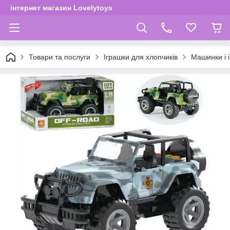
інтернет магазин Lovelytoys
Товари та послуги
Іграшки для хлопчиків
Машинки і і