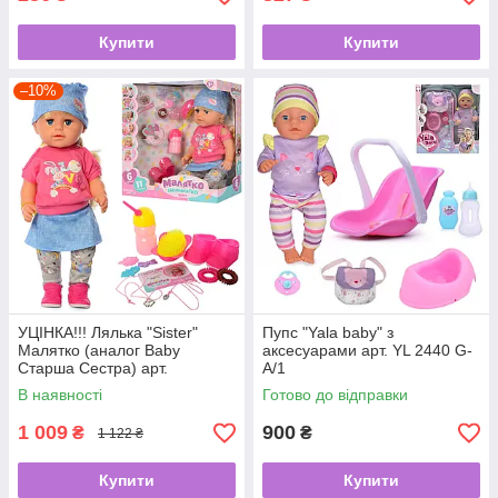
Купити
Купити
–10%
УЦІНКА!!! Лялька "Sister"
Пупс "Yala baby" з
Малятко (аналог Baby
аксесуарами арт. YL 2440 G-
Старша Сестра) арт.
A/1
BLS007S-S-UA
В наявності
Готово до відправки
1 009
900
₴
₴
1 122 ₴
Купити
Купити