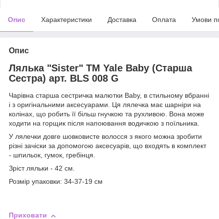
Опис
Характеристики
Доставка
Оплата
Умови п
Опис
Лялька "Sister" TM Yale Baby (Старша
Сестра) арт. BLS 008 G
Чарівна старша сестричка малютки Baby, в стильному вбранні
і з оригінальними аксесуарами. Ця лялечка має шарніри на
колінах, що робить її більш гнучкою та рухливою. Вона може
ходити на горщик після напоювання водичкою з поїльника.
У лялечки довге шовковисте волосся з якого можна зробити
різні зачіски за допомогою аксесуарів, що входять в комплект
- шпильок, гумок, гребінця.
Зріст ляльки - 42 см.
Розмір упаковки: 34-37-19 см
Приховати