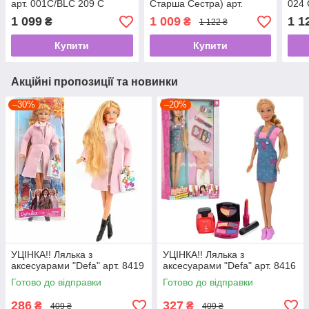
арт. 001C/BLC 209 C
Старша Сестра) арт.
024 
BLS007S-S-UA
1 099
1 009
1 1
₴
₴
1 122 ₴
Купити
Купити
Акційні пропозиції та новинки
–30%
–20%
УЦІНКА!! Лялька з
УЦІНКА!! Лялька з
аксесуарами "Defa" арт. 8419
аксесуарами "Defa" арт. 8416
Готово до відправки
Готово до відправки
286
327
₴
₴
409 ₴
409 ₴