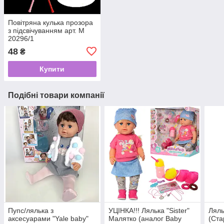
Повітряна кулька прозора
з підсвічуванням арт. М
20296/1
48
₴
Купити
Подібні товари компанії
Пупс/лялька з
УЦІНКА!!! Лялька "Sister"
Ляль
аксесуарами "Yale baby"
Малятко (аналог Baby
(Ста