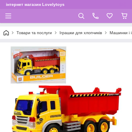
інтернет магазин Lovelytoys
Товари та послуги
Іграшки для хлопчиків
Машинки і і