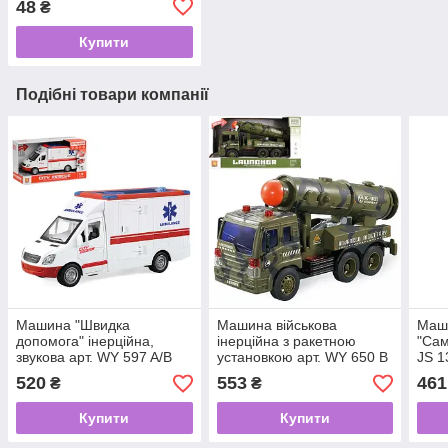
48
₴
Купити
Подібні товари компанії
Машина "Швидка
Машина військова
Маши
допомога" інерційна,
інерційна з ракетною
"Сам
звукова арт. WY 597 A/B
установкою арт. WY 650 B
JS 1
520
553
461
₴
₴
Купити
Купити