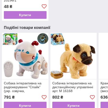
20296/1
48
₴
Купити
Подібні товари компанії
Собака інтерактивна на
Собачка інтерактивна на
Кран
радіокеруванні "Спайк"
дистанційному управлінні
дист
(укр. озвучка,
арт. M 16168
(вис
повторюшка) арт. 68068/1
791
802
636
₴
₴
Купити
Купити