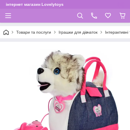
інтернет магазин Lovelytoys
Товари та послуги
Іграшки для дівчаток
Інтерактивні 