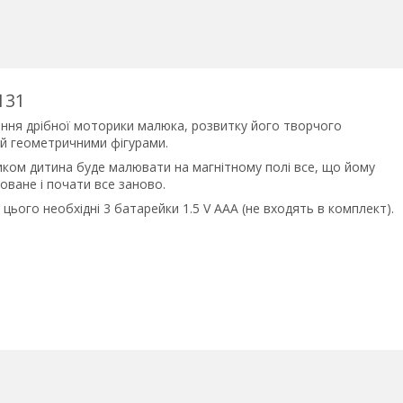
131
ння дрібної моторики малюка, розвитку його творчого
 й геометричними фігурами.
ком дитина буде малювати на магнітному полі все, що йому
ване і почати все заново.
ього необхідні 3 батарейки 1.5 V ААА (не входять в комплект).