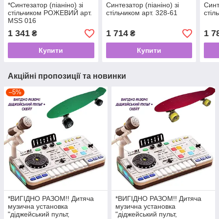
*Синтезатор (піаніно) зі
Синтезатор (піаніно) зі
Синт
стільчиком РОЖЕВИЙ арт.
стільчиком арт. 328-61
стіл
MSS 016
1 341
1 714
1 7
₴
₴
Купити
Купити
Акційні пропозиції та новинки
–5%
*ВИГІДНО РАЗОМ!! Дитяча
*ВИГІДНО РАЗОМ!! Дитяча
музична установка
музична установка
"діджейський пульт,
"діджейський пульт,