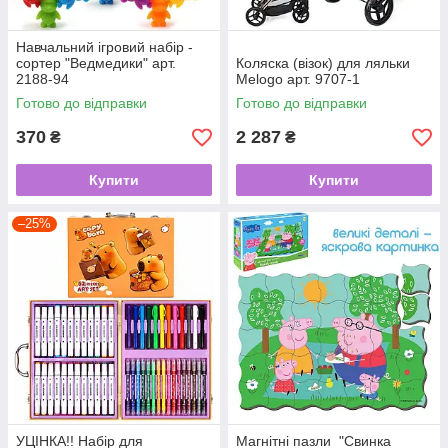
Навчальний ігровий набір -
сортер "Ведмедики" арт.
Коляска (візок) для ляльки
2188-94
Melogo арт. 9707-1
Готово до відправки
Готово до відправки
370
2 287
₴
₴
Купити
Купити
–25%
УЦІНКА!! Набір для
Магнітні пазли "Свинка