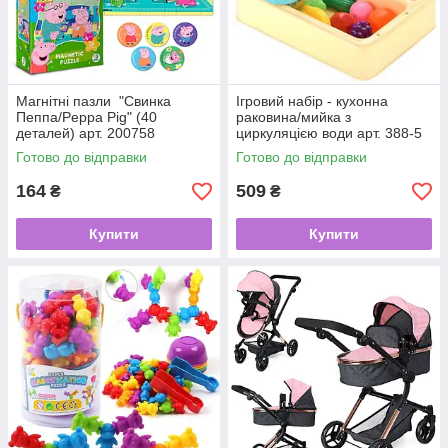
Магнітні пазли "Свинка
Ігровий набір - кухонна
Пеппа/Peppa Pig" (40
раковина/мийка з
деталей) арт. 200758
циркуляцією води арт. 388-5
Готово до відправки
Готово до відправки
164
509
₴
₴
Купити
Купити