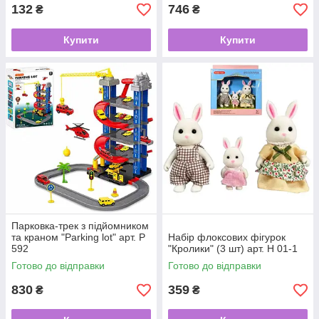
132
746
₴
₴
Купити
Купити
Парковка-трек з підйомником
та краном "Parking lot" арт. P
Набір флоксових фігурок
592
"Кролики" (3 шт) арт. H 01-1
Готово до відправки
Готово до відправки
830
359
₴
₴