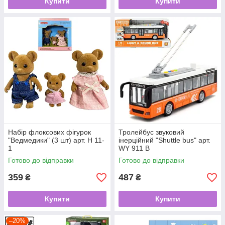
Купити
Купити
Набір флоксових фігурок
Тролейбус звуковий
"Ведмедики" (3 шт) арт. H 11-
інерційний "Shuttle bus" арт.
1
WY 911 B
Готово до відправки
Готово до відправки
359
487
₴
₴
Купити
Купити
–20%