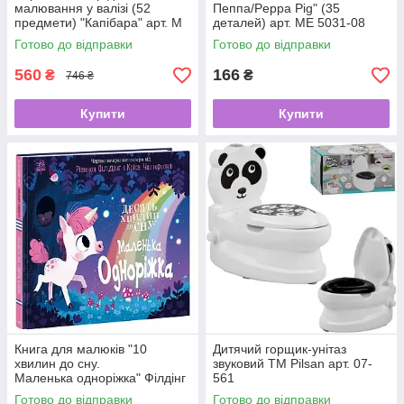
малювання у валізі (52
Пеппа/Peppa Pig" (35
предмети) "Капібара" арт. M
деталей) арт. ME 5031-08
51100
Готово до відправки
Готово до відправки
560
166
₴
₴
746 ₴
Купити
Купити
Книга для малюків "10
Дитячий горщик-унітаз
хвилин до сну.
звуковий ТМ Pilsan арт. 07-
Маленька одноріжка" Філдінг
561
Ріаннон арт. А1836003У
Готово до відправки
Готово до відправки