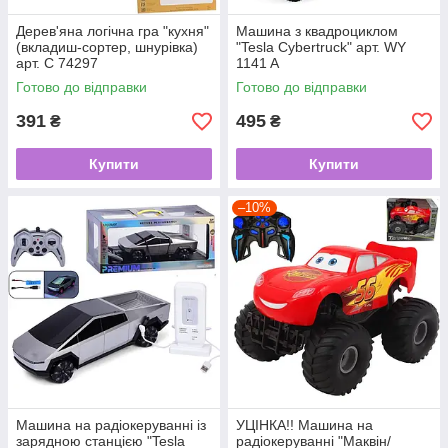
Дерев'яна логічна гра "кухня"
Машина з квадроциклом
(вкладиш-сортер, шнурівка)
"Tesla Cybertruck" арт. WY
арт. C 74297
1141 A
Готово до відправки
Готово до відправки
391
495
₴
₴
Купити
Купити
–10%
Машина на радіокеруванні із
УЦІНКА!! Машина на
зарядною станцією "Tesla
радіокеруванні "Маквін/