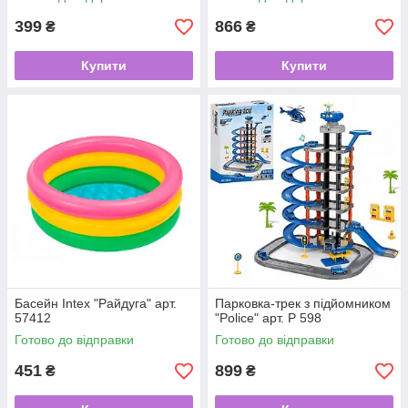
399
866
₴
₴
Купити
Купити
Басейн Intex "Райдуга" арт.
Парковка-трек з підйомником
57412
"Police" арт. P 598
Готово до відправки
Готово до відправки
451
899
₴
₴