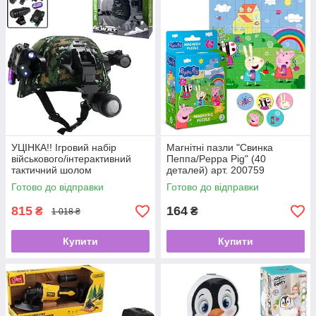
УЦІНКА!! Ігровий набір
Магнітні пазли "Свинка
військового/інтерактивний
Пеппа/Peppa Pig" (40
тактичний шолом
деталей) арт. 200759
S.W.A.T арт. JL 2026-13
Готово до відправки
Готово до відправки
815
164
₴
₴
1 018 ₴
Купити
Купити